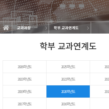
교과과정
학부 교과연계도
학부 교과연계도
대학원 교육목표
대학원 교과과정
학부 교육목표
학부 교과과정
학과소개
교과과정
학사정보
정보광장
커뮤니티
학부 교과연계도
2026학년도
2025학년도
20
2023학년도
2022학년도
20
2019학년도
2020학년도
20
2017학년도
2016학년도