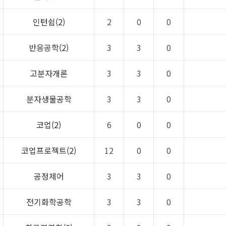
인턴쉽(2)
2
0
0
반응공학(2)
3
3
0
고분자개론
3
3
0
분자생물공학
3
3
0
코업(2)
6
0
0
코업프로젝트(2)
12
0
0
공정제어
3
3
0
전기화학공학
3
3
0