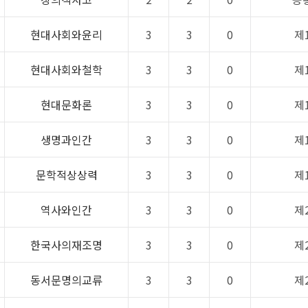
현대사회와윤리
3
3
0
제
현대사회와철학
3
3
0
제
현대문화론
3
3
0
제
생명과인간
3
3
0
제
문학적상상력
3
3
0
제
역사와인간
3
3
0
제
한국사의재조명
3
3
0
제
동서문명의교류
3
3
0
제