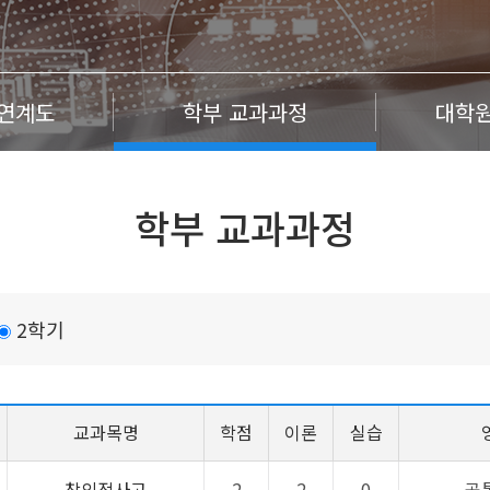
연계도
학부 교과과정
대학원
학부 교과과정
2학기
교과목명
학점
이론
실습
창의적사고
2
2
0
공