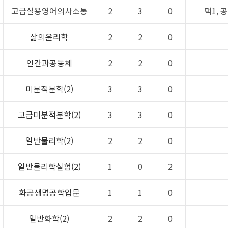
고급실용영어의사소통
2
3
0
택1, 
삶의윤리학
2
2
0
인간과공동체
2
2
0
미분적분학(2)
3
3
0
고급미분적분학(2)
3
3
0
일반물리학(2)
2
2
0
일반물리학실험(2)
1
0
2
화공생명공학입문
1
1
0
일반화학(2)
2
2
0