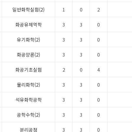
일반화학실험(2)
1
0
2
화공유체역학
3
3
0
유기화학(2)
3
3
0
화공양론(2)
3
3
0
화공기초실험
2
0
4
물리화학(2)
3
3
0
석유화학공학
3
3
0
공학수학(2)
3
3
0
분리공정
3
3
0