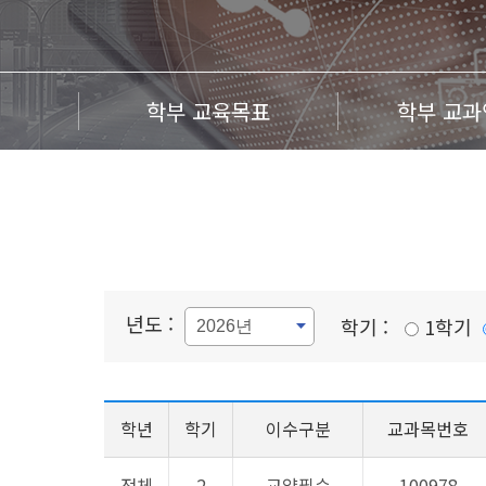
학부 교육목표
학부 교과
년도 :
학기 :
1학기
학년
학기
이수구분
교과목번호
전체
2
교양필수
100978