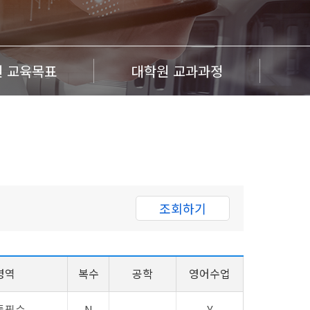
 교육목표
대학원 교과과정
영역
복수
공학
영어수업
통필수
N
Y