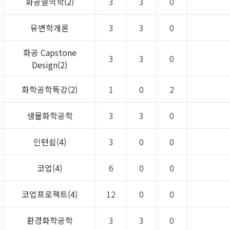
화공열역학(2)
3
3
0
유변학개론
3
3
0
화공 Capstone
3
3
0
Design(2)
화학공학특강(2)
1
0
2
생물화학공학
3
3
0
인턴쉽(4)
3
0
0
코업(4)
6
0
0
코업프로젝트(4)
12
0
0
환경화학공학
3
3
0