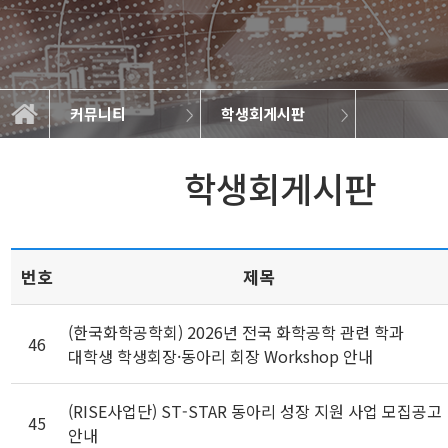
커뮤니티
학생회게시판
학생회게시판
학과소개
교과과정
학사정보
정보광장
커뮤니티
학생회
동아리
동문회
학생회게시판
번호
제목
(한국화학공학회) 2026년 전국 화학공학 관련 학과
46
대학생 학생회장·동아리 회장 Workshop 안내
(RISE사업단) ST-STAR 동아리 성장 지원 사업 모집공고
45
안내