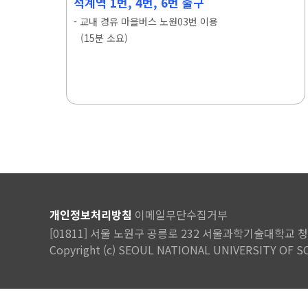
석계역 1번, 4번, 6번 출구
- 교내 경유 마을버스 노원03번 이용
(15분 소요)
개인정보처리방침
이메일무단수집거부
[01811] 서울 노원구 공릉로 232 서울과학기술대학교 청운관(6번
Copyright (c) SEOUL NATIONAL UNIVERSITY OF SC