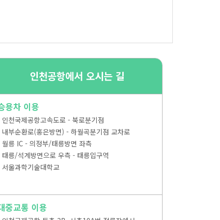
인천공항에서 오시는 길
승용차 이용
- 인천국제공항고속도로
- 북로분기점
- 내부순환로(홍은방면)
- 하월곡분기점 교차로
- 월릉 IC
- 의정부/태릉방면 좌측
- 태릉/석계방면으로 우측
- 태릉입구역
- 서울과학기술대학교
대중교통 이용