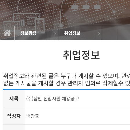
정보광장
취업정보
일반자료실
연구실소개
학과소개
교과과정
학사정보
정보광장
커뮤니티
학과뉴스
취업정보
갤러리
취업정보
취업정보와 관련된 글은 누구나 게시할 수 있으며, 
없는 게시물을 게시할 경우 관리자 임의로 삭제할수 
제목
(주)삼안 신입사원 채용공고
작성자
백광균