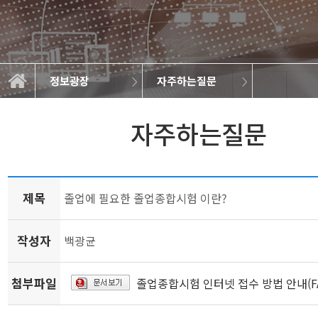
정보광장
자주하는질문
일반자료실
연구실소개
학과소개
교과과정
학사정보
정보광장
커뮤니티
학과뉴스
취업정보
갤러리
자주하는질문
제목
졸업에 필요한 졸업종합시험 이란?
작성자
백광균
첨부파일
졸업종합시험 인터넷 접수 방법 안내(FA