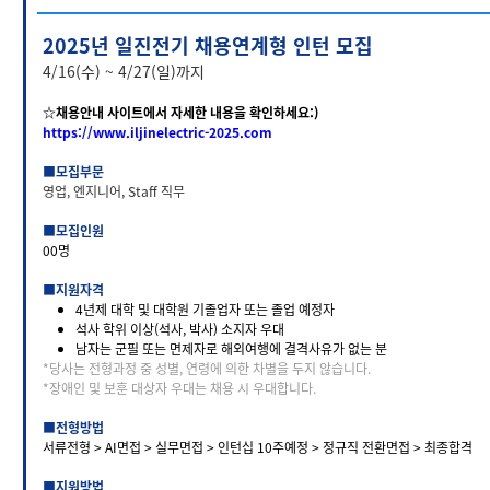
2025년 일진전기 채용연계형 인턴 모집
4/16(수) ~ 4/27(일)까지
☆채용안내 사이트에서 자세한 내용을 확인하세요:)
https://www.iljinelectric-2025.com
■
모집부문
영업, 엔지니어, Staff 직무
■
모집인원
00명
■
지원자격
4년제 대학 및 대학원 기졸업자 또는 졸업 예정자
석사 학위 이상(석사, 박사) 소지자 우대
남자는 군필 또는 면제자로 해외여행에 결격사유가 없는 분
*당사는 전형과정 중 성별, 연령에 의한 차별을 두지 않습니다.
*장애인 및 보훈 대상자 우대는 채용 시 우대합니다.
■
전형방법
서류전형 > AI면접 > 실무면접 > 인턴십 10주예정 > 정규직 전환면접 > 최종합격
■
지원방법