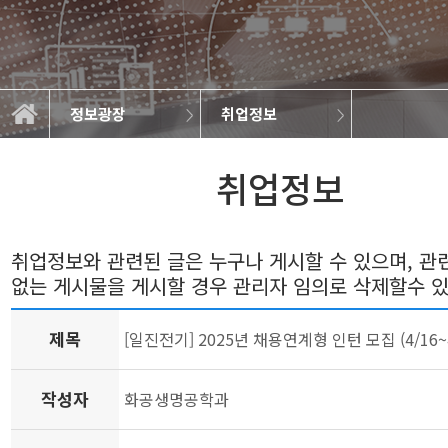
정보광장
취업정보
일반자료실
연구실소개
학과소개
교과과정
학사정보
정보광장
커뮤니티
학과뉴스
취업정보
갤러리
취업정보
취업정보와 관련된 글은 누구나 게시할 수 있으며, 
없는 게시물을 게시할 경우 관리자 임의로 삭제할수 
제목
[일진전기] 2025년 채용연계형 인턴 모집 (4/16~4
작성자
화공생명공학과