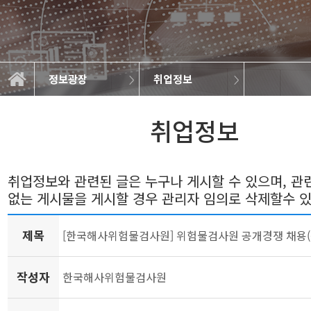
정보광장
취업정보
일반자료실
연구실소개
학과소개
교과과정
학사정보
정보광장
커뮤니티
학과뉴스
취업정보
갤러리
취업정보
취업정보와 관련된 글은 누구나 게시할 수 있으며, 
없는 게시물을 게시할 경우 관리자 임의로 삭제할수 
제목
[한국해사위험물검사원] 위험물검사원 공개경쟁 채용(~4
작성자
한국해사위험물검사원