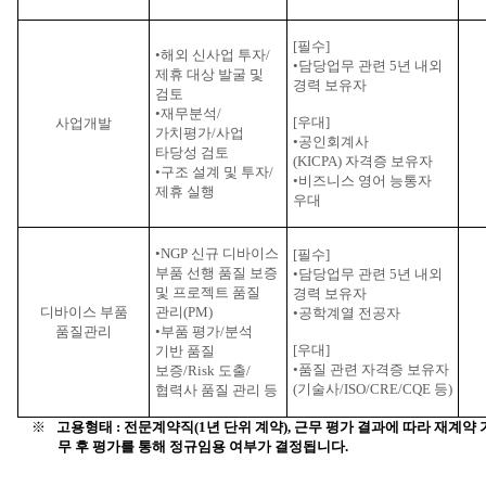
[
필수
]
•해외 신사업 투자
/
•담당업무 관련
5
년 내외
제휴 대상 발굴 및
경력 보유자
검토
•재무분석
/
[
우대
]
사업개발
가치평가
/
사업
•공인회계사
타당성 검토
(KICPA)
자격증 보유자
•구조 설계 및 투자
/
•비즈니스 영어 능통자
제휴 실행
우대
•
NGP
신규 디바이스
[
필수
]
부품 선행 품질 보증
•담당업무 관련
5
년 내외
및 프로젝트 품질
경력 보유자
디바이스 부품
관리
(PM)
•공학계열 전공자
품질관리
•부품 평가
/
분석
[
우대
]
기반 품질
•품질 관련 자격증 보유자
보증
/Risk
도출
/
(
기술사
/ISO/CRE/CQE
등
)
협력사 품질 관리 등
고용형태
:
전문계약직
(1
년 단위 계약
),
근무 평가 결과에 따라 재계약
※
무 후 평가를 통해 정규임용 여부가 결정됩니다
.