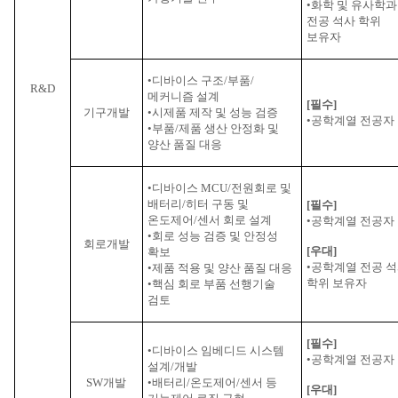
•화학 및 유사학과
전공 석사 학위
보유자
•디바이스 구조
/
부품
/
R&D
메커니즘 설계
[
필수
]
기구개발
•시제품 제작 및 성능 검증
•공학계열 전공자
•부품
/
제품 생산 안정화 및
양산 품질 대응
•디바이스
MCU/
전원회로 및
배터리
/
히터 구동 및
[
필수
]
온도제어
/
센서 회로 설계
•공학계열 전공자
•회로 성능 검증 및 안정성
회로개발
[
우대
]
확보
•공학계열 전공 
•제품 적용 및 양산 품질 대응
학위 보유자
•핵심 회로 부품 선행기술
검토
[
필수
]
•디바이스 임베디드 시스템
•공학계열 전공자
설계
/
개발
SW
개발
•배터리
/
온도제어
/
센서 등
[
우대
]