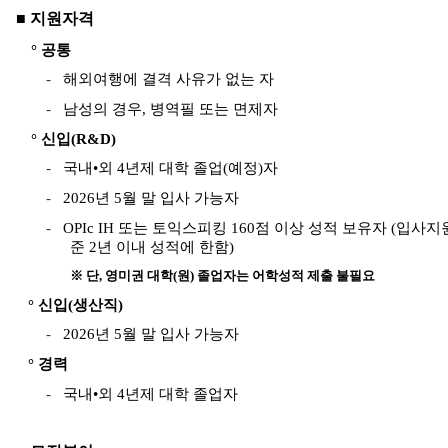
■ 지원자격
° 공통
-
해외여행에 결격 사유가 없는 자
-
남성의 경우
,
병역필 또는 면제자
° 신입
(R&D)
-
국내•외
4
년제 대학 졸업
(
예정
)
자
-
2026
년
5
월 말 입사 가능자
-
OPIc IH
또는 토익스피킹
160
점 이상 성적 보유자
(
입사지원
준
2
년 이내 성적에 한함
)
※ 단
,
영미권 대학
(
원
)
졸업자는 어학성적 제출 불필요
° 신입
(
생산직
)
-
2026
년
5
월 말 입사 가능자
° 경력
-
국내•외
4
년제 대학 졸업자