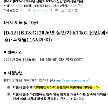
[D-12] [KT&G] 2026
년 상반기
KT&G
신입
/
경력사원 채용
•
접수기간
: 3/16(
월
) - 4/6(
월
) 15:00
까지
(
한국시간 기준
)
•
http://ktng.recruiter.co.kr
지원방법
:
에서 온라인 지원
[
게시 제목 및 내용
]
-------------------------------------------------------
[D-12] [KT&G] 2026
년 상반기
KT&G
신입
/
경
용
(~4/6(
월
) 15
시까지
)
■ 접수기간
2026
년
3
월
16
일
(
월
) - 4
월
6
일
(
월
) 15
시까지
(KST)
■ 지원방법
KT&G
채용 홈페이지 입사지원
(
http://ktng.recruiter.co.kr
)
.
지원서 접수 후
AI
역량검사까지 완료해야 최종지원 처리됩니다
※
지원서 접수 마감일에는 접속 인원 증가로 채용사이트 접속이 어려울 
※
전에 미리 지원서 작성을 완료하여 주시기 바랍니다
.