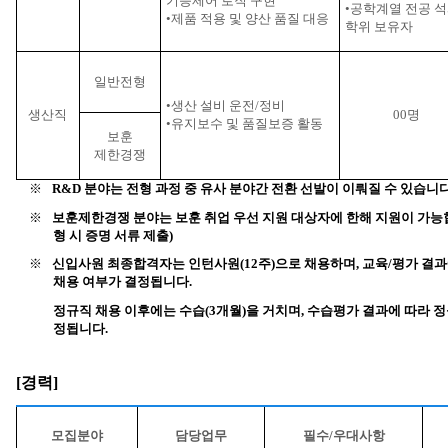
기능제어 로직 구현
•공학계열 전공 
•제품 적용 및 양산 품질 대응
학위 보유자
일반전형
•생산 설비 운전
/
정비
생산직
00
명
•유지보수 및 품질보증 활동
보훈
제한경쟁
R&D
분야는 전형 과정 중 유사 분야간 전환 선발이 이뤄질 수 있습니
※
보훈제한경쟁 분야는 보훈 취업 우선 지원 대상자에 한해 지원이 가
※
형 시 증명 서류 제출
)
신입사원 최종합격자는 인턴사원
(12
주
)
으로 채용하며
,
교육
/
평가 결과
※
채용 여부가 결정됩니다
.
정규직 채용 이후에는 수습
(3
개월
)
을 거치며
,
수습평가 결과에 따라 정
정됩니다
.
[
경력
]
모집분야
담당업무
필수
/
우대사항