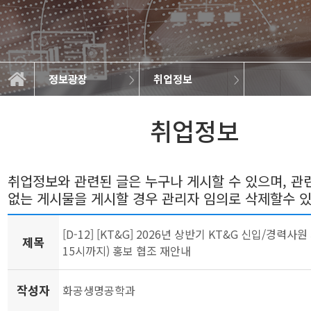
정보광장
취업정보
일반자료실
연구실소개
학과소개
교과과정
학사정보
정보광장
커뮤니티
학과뉴스
취업정보
갤러리
취업정보
취업정보와 관련된 글은 누구나 게시할 수 있으며, 
없는 게시물을 게시할 경우 관리자 임의로 삭제할수 
[D-12] [KT&G] 2026년 상반기 KT&G 신입/경력사원 
제목
15시까지) 홍보 협조 재안내
작성자
화공생명공학과