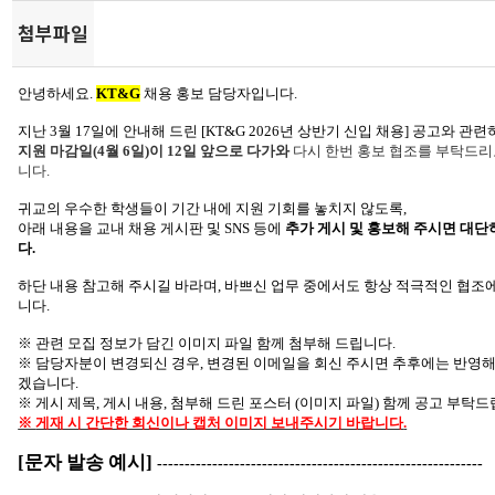
첨부파일
안녕하세요
.
KT&G
채용 홍보 담당자입니다
.
지난
3
월
17
일에 안내해 드린
[KT&G 2026
년 상반기 신입 채용
]
공고와 관련
지원 마감일(4월 6일)이 12일 앞으로 다가와
다시 한번 홍보 협조를 부탁드
니다
.
귀교의 우수한 학생들이 기간 내에 지원 기회를 놓치지 않도록
,
아래 내용을 교내 채용 게시판 및
SNS
등에
추가 게시 및 홍보해 주시면 대
다
.
하단 내용 참고해 주시길 바라며
,
바쁘신 업무 중에서도 항상 적극적인 협조
니다
.
※
관련 모집 정보가 담긴 이미지 파일 함께 첨부해 드립니다
.
※
담당자분이 변경되신 경우
,
변경된 이메일을 회신 주시면 추후에는 반영해
겠습니다
.
※
게시 제목
,
게시 내용
,
첨부해 드린 포스터
(
이미지 파일
)
함께 공고 부탁
※
게재 시 간단한 회신이나 캡처 이미지 보내주시기 바랍니다
.
[
문자 발송 예시
]
-----------------------------------------------------------