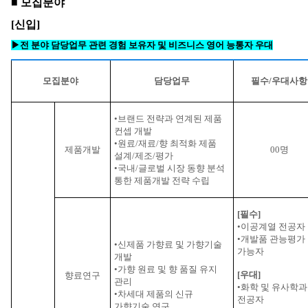
■ 모집분야
[
신입
]
▶전 분야 담당업무 관련 경험 보유자 및 비즈니스 영어 능통자 우대
모집분야
담당업무
필수
/
우대사항
•브랜드 전략과 연계된 제품
컨셉 개발
•원료
/
재료
/
향 최적화 제품
제품개발
00
명
설계
/
제조
/
평가
•국내
/
글로벌 시장 동향 분석
통한 제품개발 전략 수립
[
필수
]
•이공계열 전공자
•개발품 관능평가
•신제품 가향료 및 가향기술
가능자
개발
•가향 원료 및 향 품질 유지
[
우대
]
향료연구
관리
•화학 및 유사학과
•차세대 제품의 신규
전공자
가향기술 연구