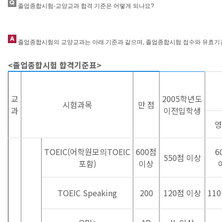
졸업종합시험-교양교과 합격 기준은 어떻게 되나요?
졸업종합시험의 교양교과는 아래 기준과 같으며, 졸업종합시험 접수와 유효기간
<졸업종합시험 합격기준표>
교
2005학년도
시험과목
만 점
과
이전입학생
영
TOEIC(어학원모의TOEIC
600점
6
550점 이상
포함)
이상
TOEIC Speaking
200
120점 이상
11