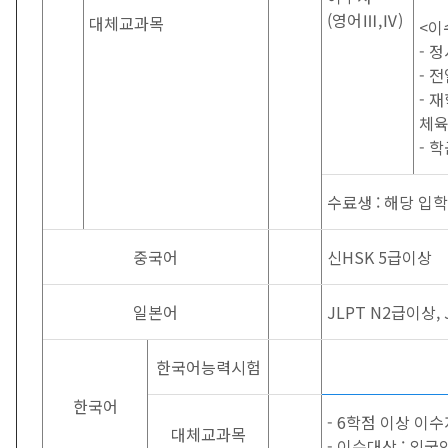
(영어Ⅲ,Ⅳ)
대체교과목
<이
- 
- 
- 
체
- 
수료생 : 해당 입
중국어
신HSK 5급이상
일본어
JLPT N2급이상, 
한국어능력시험
한국어
- 6학점 이상 이수
대체교과목
- 이수대상 : 외