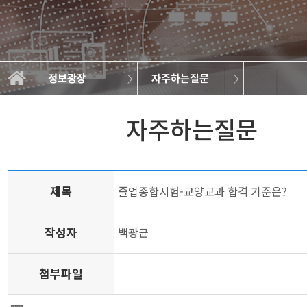
정보광장
자주하는질문
일반자료실
연구실소개
학과소개
교과과정
학사정보
정보광장
커뮤니티
학과뉴스
취업정보
갤러리
자주하는질문
제목
졸업종합시험-교양교과 합격 기준은?
작성자
백광균
첨부파일