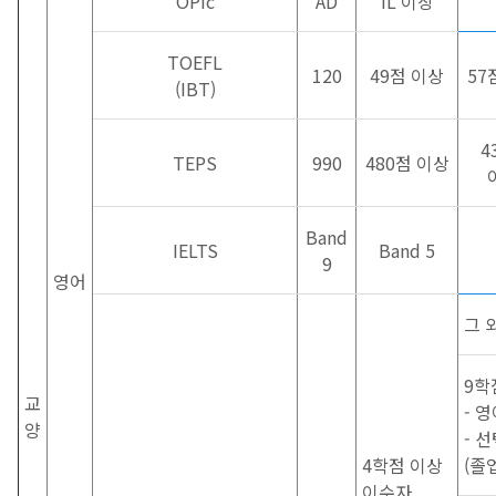
OPIc
AD
IL 이상
TOEFL
120
49점 이상
57
(IBT)
4
TEPS
990
480점 이상
Band
IELTS
Band 5
9
영어
그 
9학
교
- 
양
- 
4학점 이상
(졸
이수자